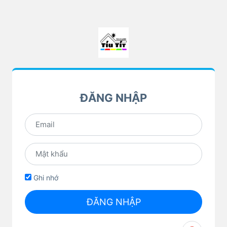
ĐĂNG NHẬP
Ghi nhớ
ĐĂNG NHẬP