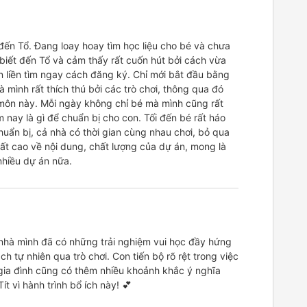
 đến Tổ. Đang loay hoay tìm học liệu cho bé và chưa
h biết đến Tổ và cảm thấy rất cuốn hút bởi cách vừa
n liền tìm ngay cách đăng ký. Chỉ mới bắt đầu bằng
 mình rất thích thú bởi các trò chơi, thông qua đó
môn này. Mỗi ngày không chỉ bé mà mình cũng rất
 nay là gì để chuẩn bị cho con. Tối đến bé rất háo
huẩn bị, cả nhà có thời gian cùng nhau chơi, bỏ qua
 rất cao về nội dung, chất lượng của dự án, mong là
hiều dự án nữa.
é nhà mình đã có những trải nghiệm vui học đầy hứng
ch tự nhiên qua trò chơi. Con tiến bộ rõ rệt trong việc
gia đình cũng có thêm nhiều khoảnh khắc ý nghĩa
t vì hành trình bổ ích này! 💕