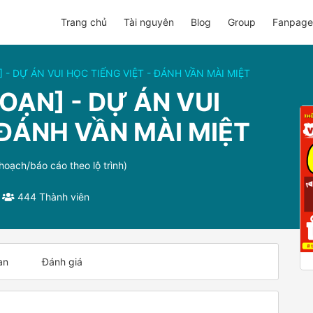
Trang chủ
Tài nguyên
Blog
Group
Fanpage
] - DỰ ÁN VUI HỌC TIẾNG VIỆT - ĐÁNH VẦN MÀI MIỆT
ĐOẠN] - DỰ ÁN VUI
 ĐÁNH VẦN MÀI MIỆT
hoạch/báo cáo theo lộ trình)
444 Thành viên
an
Đánh giá