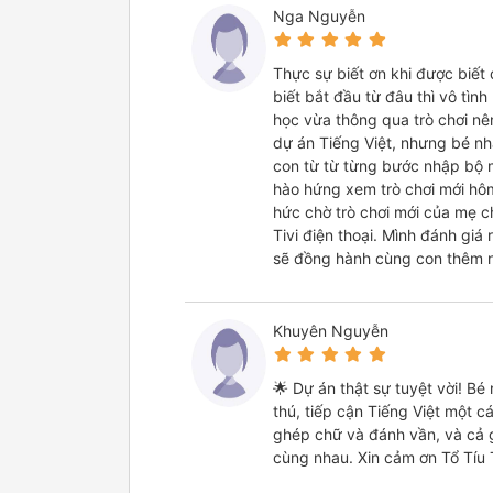
Nga Nguyễn
Thực sự biết ơn khi được biết
biết bắt đầu từ đâu thì vô tìn
học vừa thông qua trò chơi nê
dự án Tiếng Việt, nhưng bé nhà
con từ từ từng bước nhập bộ 
hào hứng xem trò chơi mới hôm
hức chờ trò chơi mới của mẹ c
Tivi điện thoại. Mình đánh giá
sẽ đồng hành cùng con thêm n
Khuyên Nguyễn
🌟 Dự án thật sự tuyệt vời! B
thú, tiếp cận Tiếng Việt một cá
ghép chữ và đánh vần, và cả 
cùng nhau. Xin cảm ơn Tổ Tíu Tí