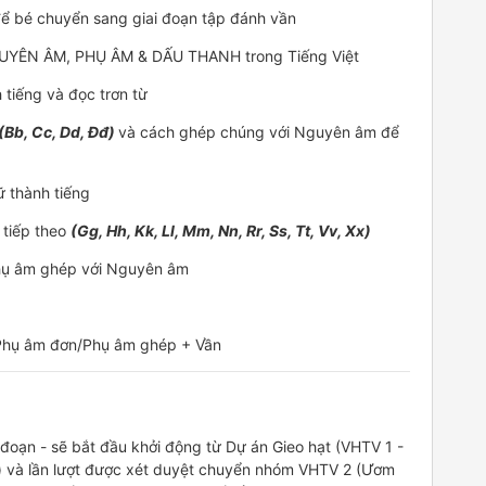
để bé chuyển sang giai đoạn tập đánh vần
 NGUYÊN ÂM, PHỤ ÂM & DẤU THANH trong Tiếng Việt
tiếng và đọc trơn từ
(Bb, Cc, Dd, Đđ)
và cách ghép chúng với Nguyên âm để
ữ thành tiếng
 tiếp theo
(Gg, Hh, Kk, Ll, Mm, Nn, Rr, Ss, Tt, Vv, Xx)
hụ âm ghép với Nguyên âm
Phụ âm đơn/Phụ âm ghép + Vần
ai đoạn - sẽ bắt đầu khởi động từ Dự án Gieo hạt (VHTV 1 -
t) và lần lượt được xét duyệt chuyển nhóm VHTV 2 (Ươm