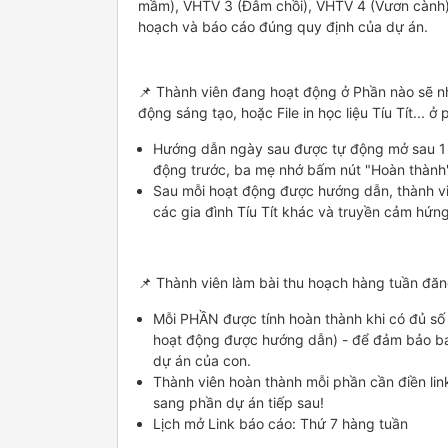
mầm), VHTV 3 (Đâm chồi), VHTV 4 (Vươn cành),
hoạch và báo cáo đúng quy định của dự án.
📌 Thành viên đang hoạt động ở Phần nào sẽ nhậ
động sáng tạo, hoặc File in học liệu Tíu Tít...
Hướng dẫn ngày sau được tự động mở sau 1 
động trước, ba mẹ nhớ bấm nút "Hoàn thành
Sau mỗi hoạt động được hướng dẫn, thành viê
các gia đình Tíu Tít khác và truyền cảm hứn
📌 Thành viên làm bài thu hoạch hàng tuần đăn
Mỗi PHẦN được tính hoàn thành khi có đủ số 
hoạt động được hướng dẫn) - để đảm bảo ba 
dự án của con.
Thành viên hoàn thành mỗi phần cần điền 
sang phần dự án tiếp sau!
Lịch mở Link báo cáo: Thứ 7 hàng tuần