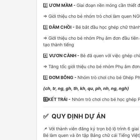
2️⃣
ƯƠM MẦM -
Giai đoạn nền móng cần thiết 
=> Giới thiệu cho bé nhóm trò chơi làm quen
3️⃣
ĐÂM CHỒI -
Bé bắt đầu học ghép chữ thành 
=> Giới thiệu cho bé nhóm Phụ âm đơn đầu tiên
tạo thành tiếng
4️⃣
VƯƠN CÀNH -
Bé đã quen với việc ghép ch
=> Tăng tốc giới thiệu cho bé nhóm Phụ âm đơn
5️⃣
ĐƠM BÔNG -
Nhóm trò chơi cho bé Ghép P
(ch, tr, ng, gh, th, kh, qu, ph, nh, ng, ngh)
6️⃣KẾT TRÁI -
Nhóm trò chơi cho bé học ghép 
✅
QUY ĐỊNH DỰ ÁN
📌 Với thành viên đăng ký trọn bộ lộ trình 6 gi
Bé làm quen và ôn tập Bảng chữ cái Tiếng Việ