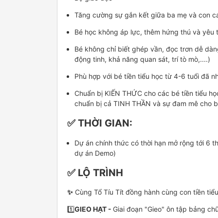
Tăng cường sự gắn kết giữa ba mẹ và con cá
Bé học không áp lực, thêm hứng thú và yêu t
Bé không chỉ biết ghép vần, đọc trơn dễ dàn
động tinh, khả năng quan sát, trí tò mò,....)
Phù hợp với bé tiền tiểu học từ 4-6 tuổi đã 
Chuẩn bị KIẾN THỨC cho các bé tiền tiểu học
chuẩn bị cả TINH THẦN và sự đam mê cho bé 
✅
THỜI GIAN:
Dự án chính thức có thời hạn mở rộng tới 6 t
dự án Demo)
✅
LỘ TRÌNH
✨
Cùng Tổ Tíu Tít đồng hành cùng con tiền tiểu
1️⃣
GIEO HẠT -
Giai đoạn "Gieo" ôn tập bảng chữ