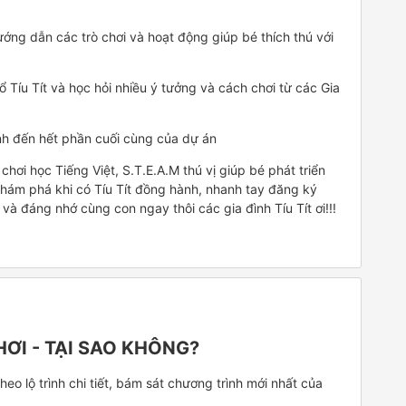
ớng dẫn các trò chơi và hoạt động giúp bé thích thú với
 Tíu Tít và học hỏi nhiều ý tưởng và cách chơi từ các Gia
nh đến hết phần cuối cùng của dự án
chơi học Tiếng Việt, S.T.E.A.M thú vị giúp bé phát triển
hám phá khi có Tíu Tít đồng hành, nhanh tay đăng ký
và đáng nhớ cùng con ngay thôi các gia đình Tíu Tít ơi!!!
HƠI - TẠI SAO KHÔNG?
eo lộ trình chi tiết, bám sát chương trình mới nhất của