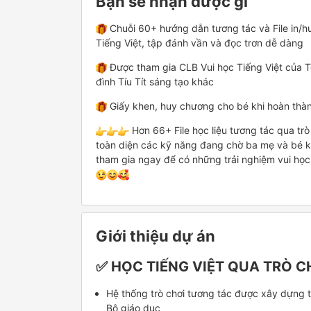
Bạn sẽ nhận được gì
Chuỗi 60+ hướng dẫn tương tác và File in/hư
Tiếng Việt, tập đánh vần và đọc trơn dễ dàng
Được tham gia CLB Vui học Tiếng Việt của Tổ
đình Tíu Tít sáng tạo khác
Giấy khen, huy chương cho bé khi hoàn thà
Hơn 66+ File học liệu tương tác qua trò 
toàn diện các kỹ năng đang chờ ba mẹ và bé k
tham gia ngay để có những trải nghiệm vui học 
Giới thiệu dự án
✅
HỌC TIẾNG VIỆT QUA TRÒ C
Hệ thống trò chơi tương tác được xây dựng th
Bộ giáo dục